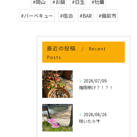
#岡山
#お鍋
#日生
#牡蠣
#バーベキュー
#宿泊
#BAR
#備前市
最近の投稿
Recent
Posts
2026/07/09
梅雨明け？！？！
2026/06/16
咲いた🌞🌴