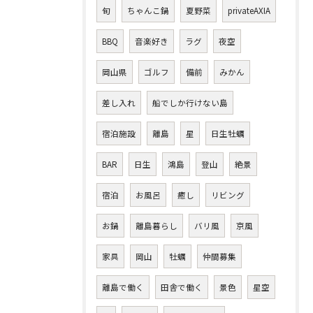
旬
ちゃんこ鍋
夏野菜
privateAXIA
BBQ
音楽好き
ラグ
夜空
岡山県
ゴルフ
備前
みかん
差し入れ
船でしか行けない島
宿泊施設
離島
星
日生牡蠣
BAR
日生
鴻島
登山
絶景
宿泊
お風呂
癒し
リビング
お鍋
離島暮らし
バリ風
京風
家具
岡山
牡蠣
仲間募集
離島で働く
田舎で働く
景色
星空