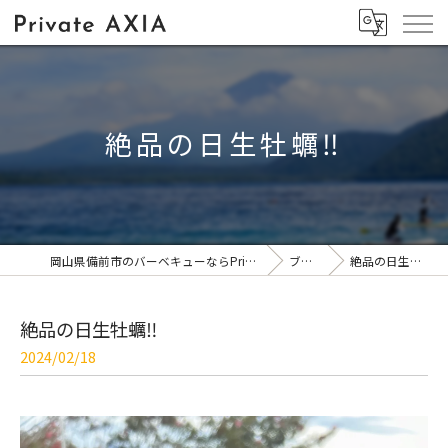
絶品の日生牡蠣‼️
岡山県備前市のバーベキューならPrivate AXIA
ブログ
絶品の日生牡蠣‼️
絶品の日生牡蠣‼️
2024/02/18