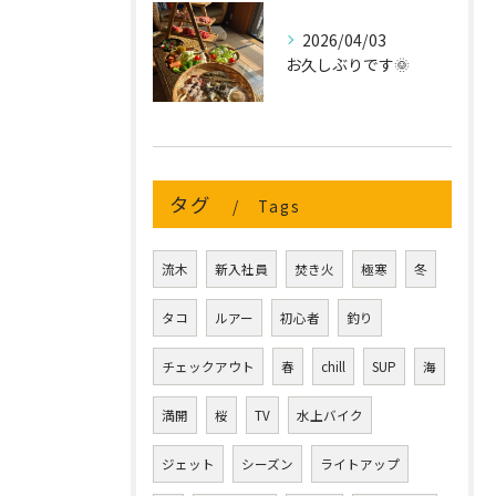
2026/04/03
お久しぶりです🌞
タグ
Tags
流木
新入社員
焚き火
極寒
冬
タコ
ルアー
初心者
釣り
チェックアウト
春
chill
SUP
海
満開
桜
TV
水上バイク
ジェット
シーズン
ライトアップ