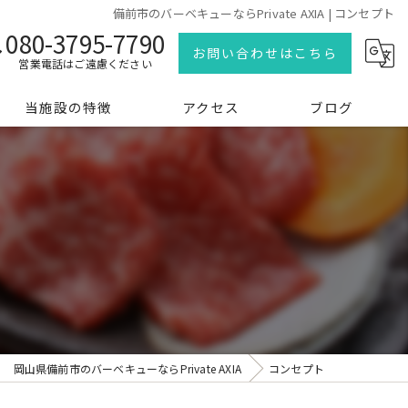
備前市のバーベキューならPrivate AXIA | コンセプト
080-3795-7790
お問い合わせはこちら
営業電話はご遠慮ください
当施設の特徴
アクセス
ブログ
泊り
家族
海
釣り
岡山県備前市のバーベキューならPrivate AXIA
コンセプト